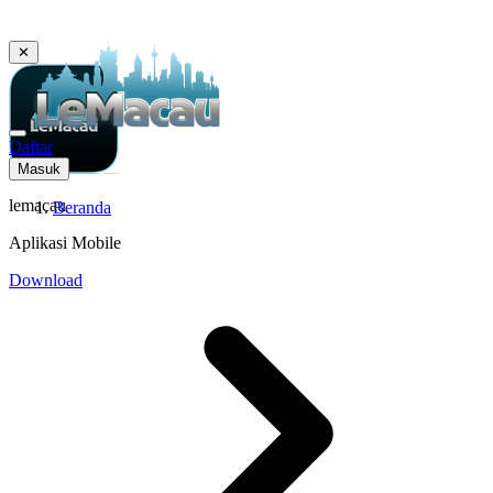
✕
Daftar
Masuk
lemacau
Beranda
Aplikasi Mobile
Download