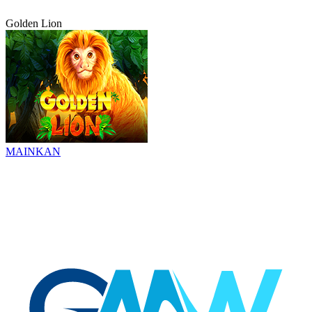
Golden Lion
MAINKAN