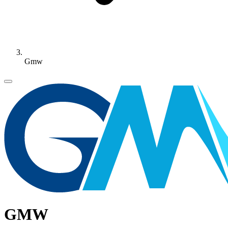
Gmw
GMW