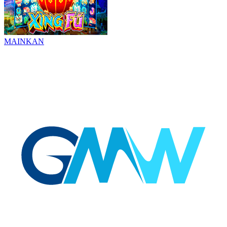
MAINKAN