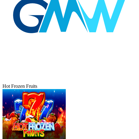
Hot Frozen Fruits