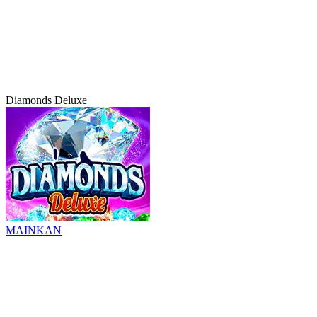
Diamonds Deluxe
MAINKAN