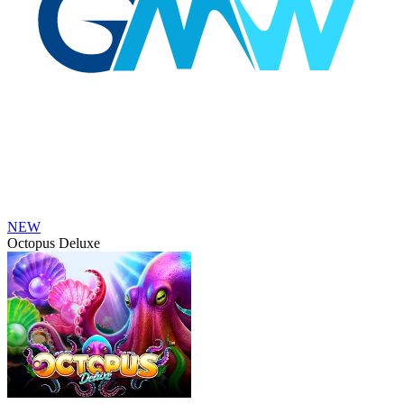
NEW
Octopus Deluxe