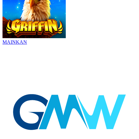
MAINKAN