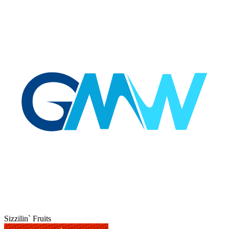
Sizzilin` Fruits