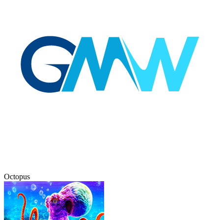
Octopus