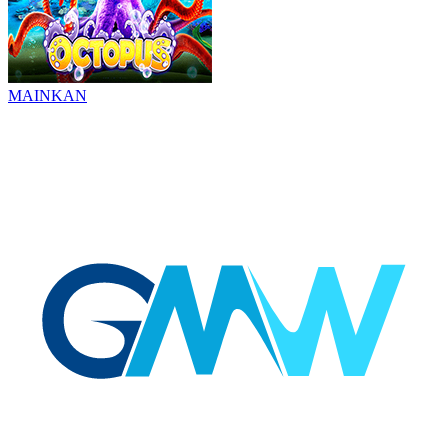
MAINKAN