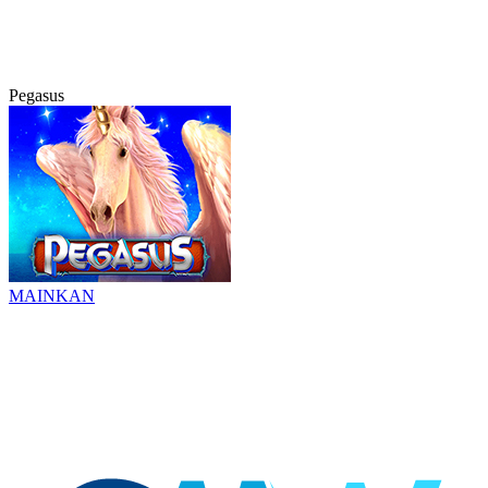
Pegasus
MAINKAN