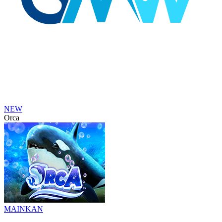
NEW
Orca
MAINKAN