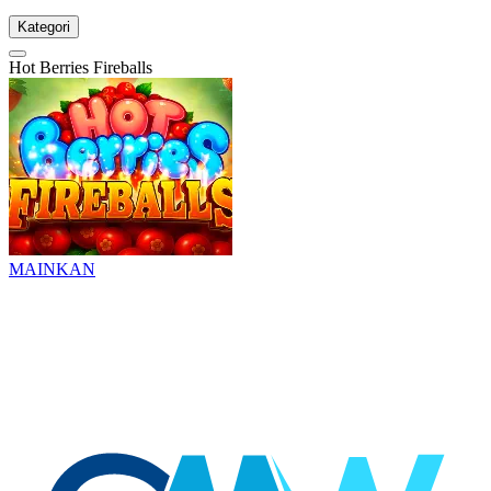
Kategori
Hot Berries Fireballs
MAINKAN