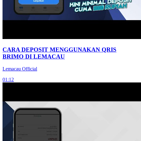
CARA DEPOSIT MENGGUNAKAN QRIS
BRIMO DI LEMACAU
Lemacau Official
01:12