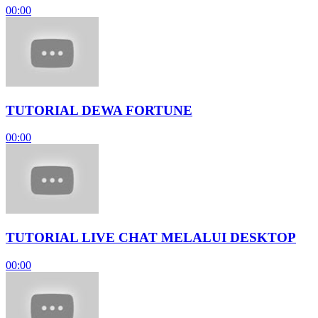
00:00
TUTORIAL DEWA FORTUNE
00:00
TUTORIAL LIVE CHAT MELALUI DESKTOP
00:00