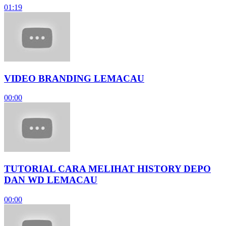
01:19
VIDEO BRANDING LEMACAU
00:00
TUTORIAL CARA MELIHAT HISTORY DEPO
DAN WD LEMACAU
00:00