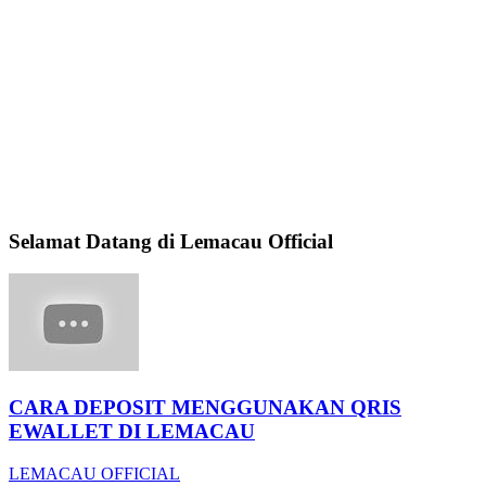
Selamat Datang di Lemacau Official
CARA DEPOSIT MENGGUNAKAN QRIS
EWALLET DI LEMACAU
LEMACAU OFFICIAL