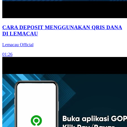
CARA DEPOSIT MENGGUNAKAN QRIS DANA
DI LEMACAU
Lemacau Official
01:26