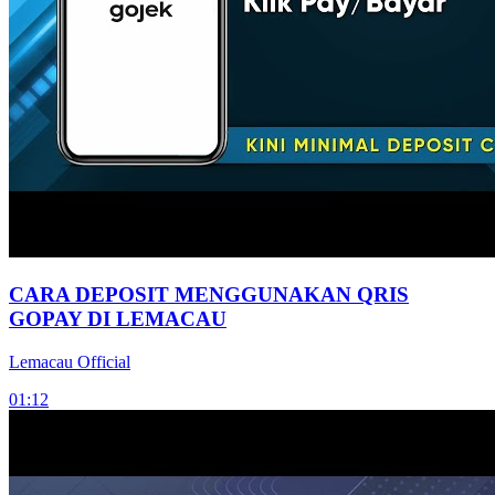
CARA DEPOSIT MENGGUNAKAN QRIS
GOPAY DI LEMACAU
Lemacau Official
01:12