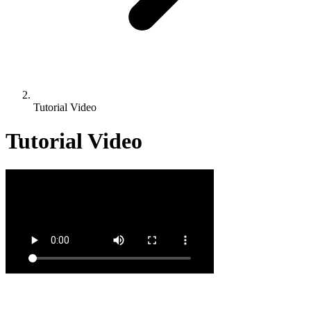
Tutorial Video
Tutorial Video