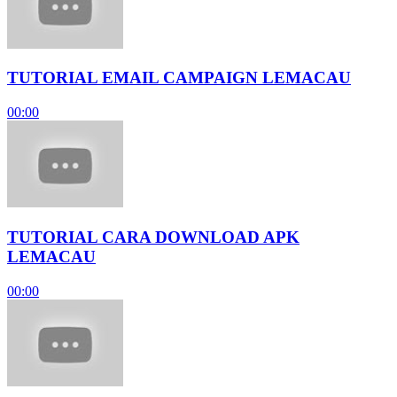
TUTORIAL EMAIL CAMPAIGN LEMACAU
00:00
TUTORIAL CARA DOWNLOAD APK
LEMACAU
00:00