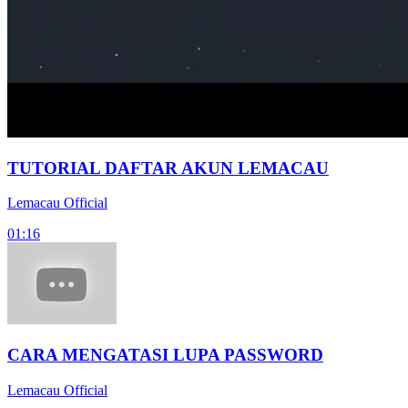
TUTORIAL DAFTAR AKUN LEMACAU
Lemacau Official
01:16
CARA MENGATASI LUPA PASSWORD
Lemacau Official