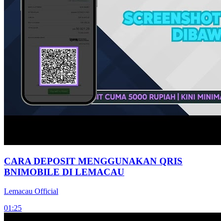
CARA DEPOSIT MENGGUNAKAN QRIS
BNIMOBILE DI LEMACAU
Lemacau Official
01:25