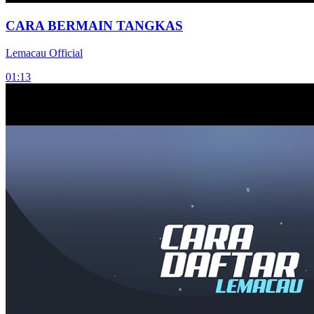
CARA BERMAIN TANGKAS
Lemacau Official
01:13